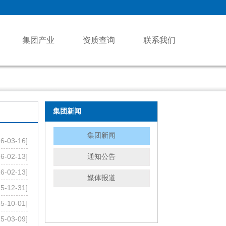
集团产业
资质查询
联系我们
集团新闻
集团新闻
26-03-16]
26-02-13]
通知公告
26-02-13]
媒体报道
25-12-31]
25-10-01]
25-03-09]