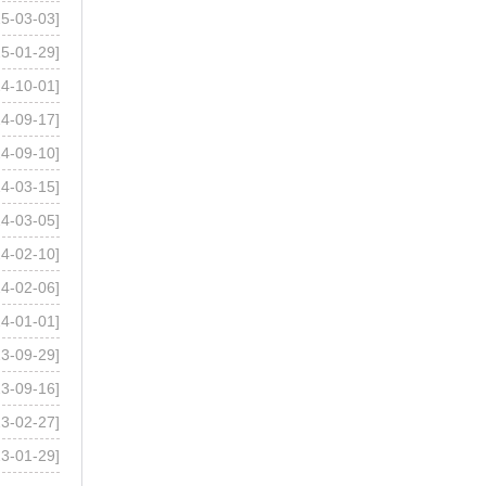
25-03-03]
25-01-29]
24-10-01]
24-09-17]
24-09-10]
24-03-15]
24-03-05]
24-02-10]
24-02-06]
24-01-01]
23-09-29]
23-09-16]
23-02-27]
23-01-29]