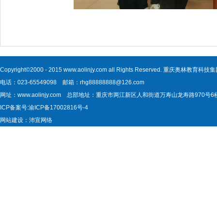
Copyright©2000 - 2015 www.aolinjy.com all Rights Reserved. 重庆奥林教
电话：023-65549098 邮箱：rhg88888888@126.com
网址：www.aolinjy.com 总部地址：重庆市两江新区人和街道万寿山龙寿路970号6
ICP备案号:渝ICP备17002816号-4
网站建设
：
沛宣网络