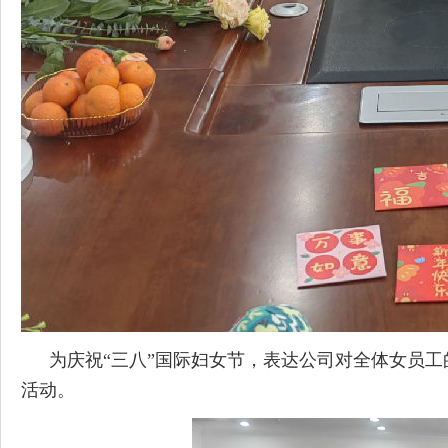
为庆祝“三八”国际妇女节，表达公司对全体女员
活动。