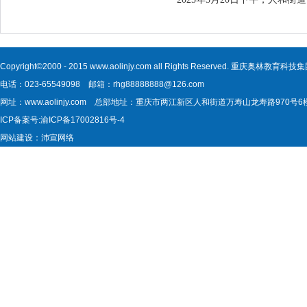
Copyright©2000 - 2015 www.aolinjy.com all Rights Reserved. 重庆奥林教
电话：023-65549098 邮箱：rhg88888888@126.com
网址：www.aolinjy.com 总部地址：重庆市两江新区人和街道万寿山龙寿路970号6
ICP备案号:渝ICP备17002816号-4
网站建设
：
沛宣网络